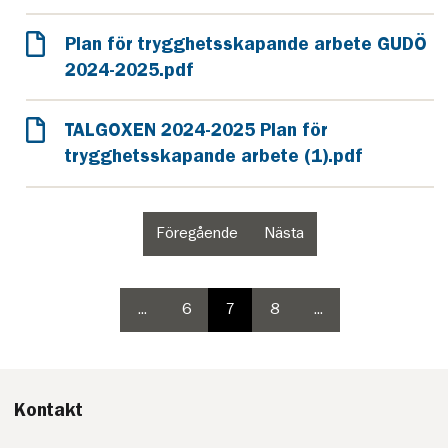
Plan för trygghetsskapande arbete GUDÖ
2024-2025.pdf
TALGOXEN 2024-2025 Plan för
trygghetsskapande arbete (1).pdf
Föregående
Nästa
sida
sida
i
i
paginering
paginering
...
6
7
8
...
sida
paginering
paginering
paginering
sida
5
sida
sida
sida
9
i
i
paginering
paginering
Kontakt