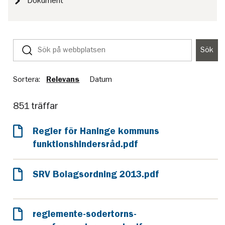
Dokument
Sök
Sök
på
webbplatsen
Sortera:
Relevans
Datum
851 träffar
Regler för Haninge kommuns
funktionshindersråd.pdf
SRV Bolagsordning 2013.pdf
reglemente-sodertorns-