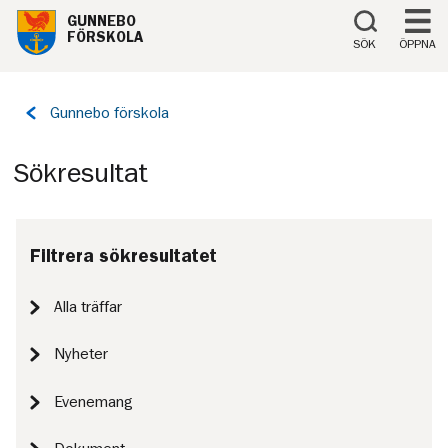
Till innehåll på sidan
GUNNEBO
FÖRSKOLA
SÖK
ÖPPNA
Tillbaka
Gunnebo förskola
till
sidan:
Sökresultat
Filtrera sökresultatet
Alla träffar
Nyheter
Evenemang