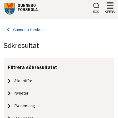
Till innehåll på sidan
GUNNEBO
FÖRSKOLA
SÖK
ÖPPNA
Tillbaka
Gunnebo förskola
till
sidan:
Sökresultat
Filtrera sökresultatet
Alla träffar
Nyheter
Evenemang