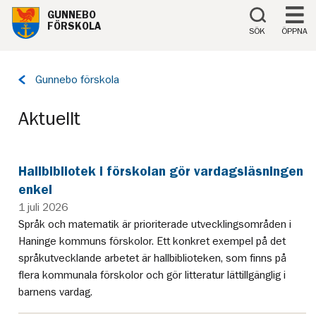
Till innehåll på sidan
GUNNEBO
FÖRSKOLA
SÖK
ÖPPNA
Tillbaka
Gunnebo förskola
till
sidan:
Aktuellt
Hallbibliotek i förskolan gör vardagsläsningen
enkel
1 juli 2026
Språk och matematik är prioriterade utvecklingsområden i
Haninge kommuns förskolor. Ett konkret exempel på det
språkutvecklande arbetet är hallbiblioteken, som finns på
flera kommunala förskolor och gör litteratur lättillgänglig i
barnens vardag.