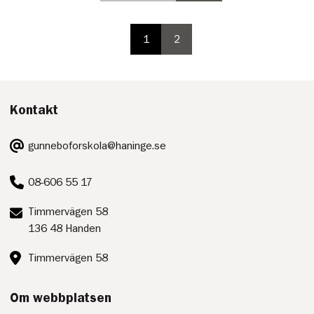
i
i
paginering,
paginering
inte
1
2
valbar
paginering
paginering
på
sida
sida
första
sidan
Kontakt
E-
gunneboforskola@haninge.se
post:
Telefon:
08-606 55 17
Postadress:
Timmervägen 58
136 48 Handen
Besöksadress:
Timmervägen 58
Om webbplatsen