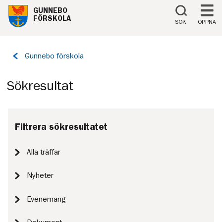
Till innehåll på sidan
GUNNEBO
FÖRSKOLA
SÖK
ÖPPNA
Tillbaka
Gunnebo förskola
till
sidan:
Sökresultat
Filtrera sökresultatet
Alla träffar
Nyheter
Evenemang