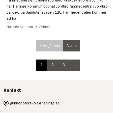
Familjecentralen tillbaka i Jordbro Praktisk information Nu
har Haninge kommun öppnat Jordbro familjecentral i Jordbro
parklek, på Sandstensvägen 110. Familjecentralen kommer
att ha
Haninge kommun
Aktuellt
Föregående
Nästa
sida
sida
i
i
paginering,
paginering
inte
1
2
3
...
paginering
valbar
paginering
paginering
sida
sida
på
sida
sida
4
första
i
sidan
paginering
Kontakt
E-
gunneboforskola@haninge.se
post: